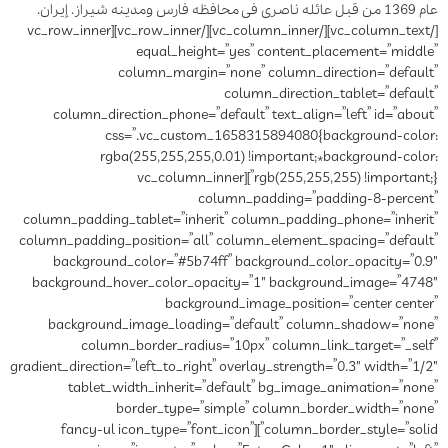
عام 1369 من قبل عائله ناصری فی محافظه فارس ومدینه شیراز. إیران.
[/vc_column_text][/vc_column_inner][/vc_row_inner][vc_row_inner
equal_height=”yes” content_placement=”middle”
column_margin=”none” column_direction=”default”
column_direction_tablet=”default”
column_direction_phone=”default” text_align=”left” id=”about”
css=”.vc_custom_1658315894080{background-color:
rgba(255,255,255,0.01) !important;*background-color:
rgb(255,255,255) !important;}”][vc_column_inner
column_padding=”padding-8-percent”
column_padding_tablet=”inherit” column_padding_phone=”inherit”
column_padding_position=”all” column_element_spacing=”default”
background_color=”#5b74ff” background_color_opacity=”0.9″
background_hover_color_opacity=”1″ background_image=”4748″
background_image_position=”center center”
background_image_loading=”default” column_shadow=”none”
column_border_radius=”10px” column_link_target=”_self”
gradient_direction=”left_to_right” overlay_strength=”0.3″ width=”1/2″
tablet_width_inherit=”default” bg_image_animation=”none”
border_type=”simple” column_border_width=”none”
column_border_style=”solid”][fancy-ul icon_type=”font_icon”