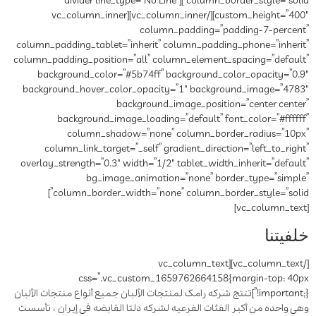
column_border_style=”solid”][divider line_type=”No Line”
custom_height=”400″][/vc_column_inner][vc_column_inner
column_padding=”padding-7-percent”
column_padding_tablet=”inherit” column_padding_phone=”inherit”
column_padding_position=”all” column_element_spacing=”default”
background_color=”#5b74ff” background_color_opacity=”0.9″
background_hover_color_opacity=”1″ background_image=”4783″
background_image_position=”center center”
background_image_loading=”default” font_color=”#ffffff”
column_shadow=”none” column_border_radius=”10px”
column_link_target=”_self” gradient_direction=”left_to_right”
overlay_strength=”0.3″ width=”1/2″ tablet_width_inherit=”default”
bg_image_animation=”none” border_type=”simple”
column_border_width=”none” column_border_style=”solid”]
[vc_column_text]
خلفیتنا
[/vc_column_text][vc_column_text
css=”.vc_custom_1659762664158{margin-top: 40px
!important;}”]
تنتج شرکه رامک لمنتجات الألبان جمیع أنواع منتجات الألبان
وهی واحده من أکبر الفئات الفرعیه لشرکه دلتا القابضه فی إیران ، تأسست