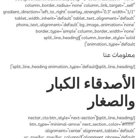
column_border_radius=”none” column_link_target=”_self”
gradient_direction=”left_to_right” overlay_strength=”0.3″ width=”1/1″
tablet_width_inherit=”default” tablet_text_alignment=”default”
phone_text_alignment=”default” bg_image_animation=”none”
border_type=”simple” column_border_width=”none”
column_border_style=”solid”][split_line_heading
animation_type=”default”]
معلومات عنا
[/split_line_heading][split_line_heading animation_type=”default”]
الأصدقاء الکبار
والصغار
[/split_line_heading][nectar_cta btn_style=”next-section”
btn_type=”minimal-arrow” next_section_color=”#ffffff”
alignment=”center” alignment_tablet=”default”
alignment_phone=”default”][/vc_column][/vc_row][vc_row