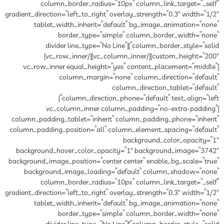
column_border_radius=”10px” column_link_target=”_self”
gradient_direction=”left_to_right” overlay_strength=”0.3″ width=”1/2″
tablet_width_inherit=”default” bg_image_animation=”none”
border_type=”simple” column_border_width=”none”
column_border_style=”solid”][divider line_type=”No Line”
custom_height=”200″][/vc_column_inner][/vc_row_inner]
[vc_row_inner equal_height=”yes” content_placement=”middle”
column_margin=”none” column_direction=”default”
column_direction_tablet=”default”
column_direction_phone=”default” text_align=”left”]
[vc_column_inner column_padding=”no-extra-padding”
column_padding_tablet=”inherit” column_padding_phone=”inherit”
column_padding_position=”all” column_element_spacing=”default”
background_color_opacity=”1″
background_hover_color_opacity=”1″ background_image=”3742″
background_image_position=”center center” enable_bg_scale=”true”
background_image_loading=”default” column_shadow=”none”
column_border_radius=”10px” column_link_target=”_self”
gradient_direction=”left_to_right” overlay_strength=”0.3″ width=”1/2″
tablet_width_inherit=”default” bg_image_animation=”none”
border_type=”simple” column_border_width=”none”