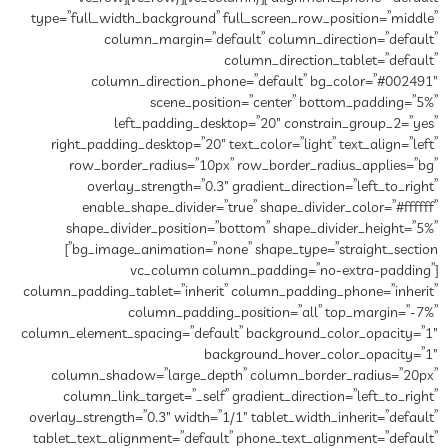
type=”full_width_background” full_screen_row_position=”middle”
column_margin=”default” column_direction=”default”
column_direction_tablet=”default”
column_direction_phone=”default” bg_color=”#002491″
scene_position=”center” bottom_padding=”5%”
left_padding_desktop=”20″ constrain_group_2=”yes”
right_padding_desktop=”20″ text_color=”light” text_align=”left”
row_border_radius=”10px” row_border_radius_applies=”bg”
overlay_strength=”0.3″ gradient_direction=”left_to_right”
enable_shape_divider=”true” shape_divider_color=”#ffffff”
shape_divider_position=”bottom” shape_divider_height=”5%”
bg_image_animation=”none” shape_type=”straight_section”]
[vc_column column_padding=”no-extra-padding”
column_padding_tablet=”inherit” column_padding_phone=”inherit”
column_padding_position=”all” top_margin=”-7%”
column_element_spacing=”default” background_color_opacity=”1″
background_hover_color_opacity=”1″
column_shadow=”large_depth” column_border_radius=”20px”
column_link_target=”_self” gradient_direction=”left_to_right”
overlay_strength=”0.3″ width=”1/1″ tablet_width_inherit=”default”
tablet_text_alignment=”default” phone_text_alignment=”default”