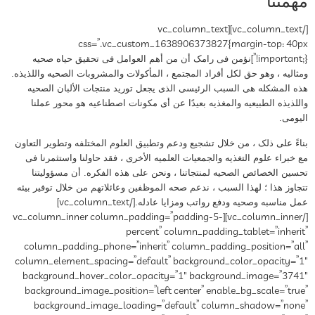
مهمتنا
[/vc_column_text][vc_column_text
css=”.vc_custom_1638906373827{margin-top: 40px
!important;}”]
نؤمن فی رامک أن من أهم العوامل فی تحقیق حیاه صحیه
ومثالیه ، وهو حق لکل أفراد المجتمع ، المأکولات والمشروبات الصحیه واللذیذه.
هذه المشکله هی السبب الرئیسی الذی یجعل تورید منتجات الألبان الصحیه
واللذیذه الطبیعیه والمغذیه بعیدًا عن أی مکونات اصطناعیه هو محور عملنا
الیومی.
بناءً على ذلک ، من خلال تشجیع ودعم وتطبیق العلوم المختلفه وتطویر التعاون
مع خبراء علوم التغذیه والجمعیات العلمیه الأخرى ، فقد حاولنا واستثمرنا فی
تحسین الخصائص الصحیه لمنتجاتنا ، ونحن على هذه الفکره. أن مسؤولیتنا
تتجاوز هذا ؛ لهذا السبب ، ندعم صحه الموظفین وعائلاتهم من خلال توفیر بیئه
[/vc_column_text]
عمل مناسبه وصحیه ودفع رواتب ومزایا عادله.
[/vc_column_inner][vc_column_inner column_padding=”padding-5-
percent” column_padding_tablet=”inherit”
column_padding_phone=”inherit” column_padding_position=”all”
column_element_spacing=”default” background_color_opacity=”1″
background_hover_color_opacity=”1″ background_image=”3741″
background_image_position=”left center” enable_bg_scale=”true”
background_image_loading=”default” column_shadow=”none”