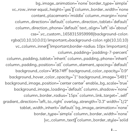
bg_image_animation=”none” border_type=”simple”
column_border_width=”none”][vc_row_inner equal_height=”yes”
content_placement=”middle” column_margin=”none”
column_direction=”default” column_direction_tablet=”default”
column_direction_phone=”default” text_align=”left” id=”about”
css=”.vc_custom_1658315959998{background-color:
rgba(10,10,10,0.01) !important;*background-color: rgb(10,10,10)
!important;border-radius: 10px !important;}”][vc_column_inner
column_padding=”padding-7-percent”
column_padding_tablet=”inherit” column_padding_phone=”inherit”
column_padding_position=”all” column_element_spacing=”default”
background_color=”#5b74ff” background_color_opacity=”0.9″
background_hover_color_opacity=”1″ background_image=”5491″
background_image_position=”center center” enable_bg_scale=”true”
background_image_loading=”default” column_shadow=”none”
column_border_radius=”15px” column_link_target=”_self”
gradient_direction=”left_to_right” overlay_strength=”0.3″ width=”1/2″
tablet_width_inherit=”default” bg_image_animation=”none”
border_type=”simple” column_border_width=”none”
column_border_style=”solid”][vc_column_text]