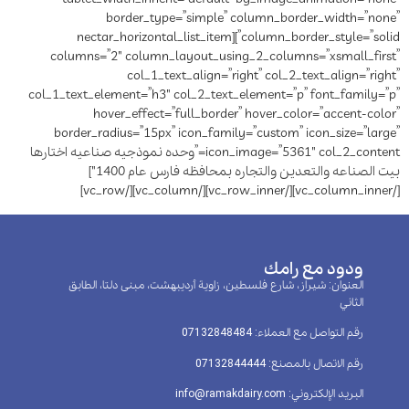
ودود مع رامك
العنوان: شيراز، شارع فلسطين، زاوية أرديبهشت، مبنى دلتا، الطابق
الثاني
رقم التواصل مع العملاء: 07132848484
رقم الاتصال بالمصنع: 07132844444
البريد الإلكتروني: info@ramakdairy.com