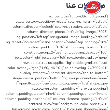
معلومات عنا
[vc_row type=”full_width_background”
full_screen_row_position=”middle” column_margin=”default”
column_direction=”default” column_direction_tablet=”default”
column_direction_phone=”default” bg_image=”6093″
bg_position=”left top” background_image_loading=”default”
bg_repeat=”no-repeat” scene_position=”center” top_padding=”18%”
bottom_padding=”18%” left_padding_desktop=”100″
constrain_group_2=”yes” right_padding_desktop=”100″
text_color=”light” text_align=”left” row_border_radius=”none”
row_border_radius_applies=”bg” enable_gradient=”true”
color_overlay=”rgba(31,60,146,0.01)” color_overlay_2=”#002491″
overlay_strength=”1″ gradient_direction=”top_to_bottom”
shape_divider_position=”bottom” bg_image_animation=”none”
parallax_bg=”true” parallax_bg_speed=”fast” shape_type=””]
[vc_column column_padding=”no-extra-padding”
column_padding_tablet=”inherit” column_padding_phone=”inherit”
column_padding_position=”all” column_element_spacing=”default”
centered_text=”true” background_color_opacity=”1″
background_hover_color_opacity=”1″ column_shadow=”none”