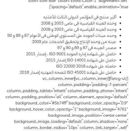
icon=”icon-star” color=”Extra-Color-1″ alignment=”left”
spacing=”default” enable_animation=”true”]
أکبر منتج فی المؤتمر الدولی الثالث للأغذیه
وحده العینه القیاسیه فی عامی 2003 و 2008
وحده العینه القیاسیه فی عامی 2003 و 2008
وحده عینات الجوده على المستوى الوطنی فی الأعوام 87 و 89 و 90
عینه من وحده الإنتاج وتحقیق الخدمات عام 2009
مصدر العینه فی 87 و 89 و 90 و 97
حاصل على شهاده إداره الجوده ISO 9001 ، إصدار 2015
حاصل على شهاده ISO 14001 إصدار 2015
حاصله على شهاده ISO 22000 2018
حاصل على شهاده ISO 45001 للصحه المهنیه إصدار 2018
[/fancy-ul][/vc_column_inner][vc_column_inner
column_padding=”padding-7-percent”
column_padding_tablet=”inherit” column_padding_phone=”inherit”
column_padding_position=”all” column_element_spacing=”default”
background_color=”#5b74ff” background_color_opacity=”0.9″
background_hover_color_opacity=”1″ background_image=”4761″
background_image_position=”center center”
background_image_loading=”default” column_shadow=”none”
column_border_radius=”10px” column_link_target=”_self”