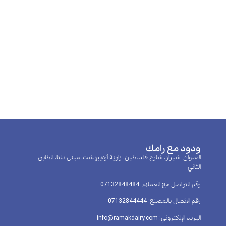
ودود مع رامك
العنوان: شيراز، شارع فلسطين، زاوية أرديبهشت، مبنى دلتا، الطابق
الثاني
رقم التواصل مع العملاء: 07132848484
رقم الاتصال بالمصنع: 07132844444
البريد الإلكتروني: info@ramakdairy.com