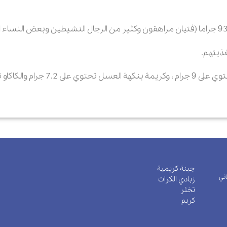
ذيتهم.
جبنة كريمية
اني
زبادي الكراث
تخثر
كريم