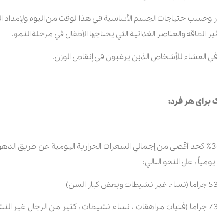
 برای هر فرد:
وفقا ًلنصائح أخصائيي التغذية ، يجب توفير 30٪ كحد أقصى من إجمالي السعرات الحرارية اليوم
ً ، على النحو التالي:
حمية تتکون من 2200 سعرة حرارية تعادل 73 جراما (فتيات مراهقات ، نساء نشيطات ، کثیر من