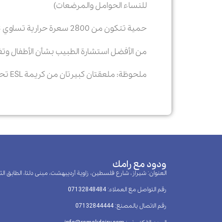
للنساء الحوامل والمرضعات)
حمية تتکون من 2800 سعرة حرارية تساوي 93 جراما (فتيان مراهقون وکثیر من الرجال النشیطين وبعض النساء النشطات)
من الأفضل استشارة الطبيب بشأن الأطفال وتغ
ملحوظة: ملعقتان كبيرتان من كريمة ESL تحتوي على 9 جرام ، وكريمة بنكهة العسل تحتوي على 7.2 جرام والكاكاو تحتوي على 6 جرام من الدهون
ودود مع رامك
العنوان: شيراز، شارع فلسطين، زاوية أرديبهشت، مبنى دلتا، الطابق الث
رقم التواصل مع العملاء: 07132848484
رقم الاتصال بالمصنع: 07132844444