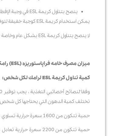
ينصح بتناول كريمة ESL في وجبة الإفطار وحسب احتياجات الجسم الأساسية في هذا الوقت من اليوم ولإمداد الجسم بالطاقة.
يمكن استخدام كريمة ESL كوجبة خفيفة لتوفير الطاقة والعناصر الغذائية التي يحتاجها الأطفال في مرحلة النمو.
لا ينصح بتناول كريمة ESL بشكل عام وخاصة في العشاء للأشخاص الذين يرغبون في إنقاص الوزن.
میزان مصرف خامه فراپاستوریزه (
ESL)
رامک
کمیة تناول كريمة
ESL
لرامك لكل شخص:
تختلف كمية الدهون التي يحتاجها كل شخص يوميا
حمية تتکون من 1600 سعرة حرارية تساوي 53 جراما (نساء غير نشیطات وبعض كبار السن)