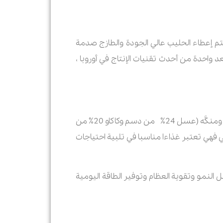
 وهي أحد منتجات الألبان الأكثر شعبية بين الناس ، مصنوعة من دهون الحليب. لتحضير کریمة ESL ، يتم إعطاء الحليب عالي الجودة والطازج صدمة
 تعد واحدة من أحدث تقنيات الإنتاج في أوروبا ،
بدأت شركة رامك باستخدام التقنية الأوروبية الحدیثة ، في إنتاج کریمة ESL. التي تنتج على نوعين: عادي (30٪ دسم) ومنكَّه (عسل 24٪ من دسم وكاكاو 20٪ من
لي فهي تعتبر غذاءا مناسبا في تلبية احتياجات
النمو وتقوية العظام وتوفير الطاقة اليومية