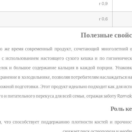
0,9 г
0,6 г
Полезные свойс
 же время современный продукт, сочетающий многолетний о
 с использованием настоящего сухого кешка и по гигиеническ
лок и большое содержание кальция в каждой порции. Упаковк
 хранение в холодильнике, позволяя потребителям наслаждаться
ожной подготовки. Этот продукт идеально подходит как для исп
го и питательного перекуса для всей семьи, отражая заботу Ramak
Роль ке
 что способствует поддержанию плотности костей и прочност
снижает риск остеопороза и необ