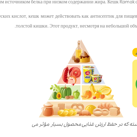
им источником белка при низком содержании жира. Кешк Ramak 
ких кислот, кешк может действовать как антисептик для пищев
толстой кишки. Этот продукт, несмотря на небольшой объ
رامک ماندگاری 75 روزه داشته که در حفظ ارزش غذایی محصول بسیار مؤثر می