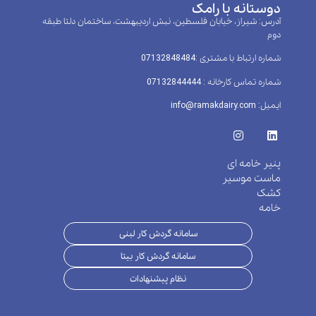
دوستانه با رامک
آدرس: شیراز، خیابان فلسطین، نبش اردیبهشت، ساختمان دلتا طبقه
دوم
شماره ارتباط با مشتری :‌07132848484
شماره تماس کارخانه : 07132844444
ایمیل: info@ramakdairy.com
پنیر خامه ای
ماست موسیر
کشک
خامه
سامانه گردش کار لبنی
سامانه گردش کار بیتا
نظام پیشنهادات