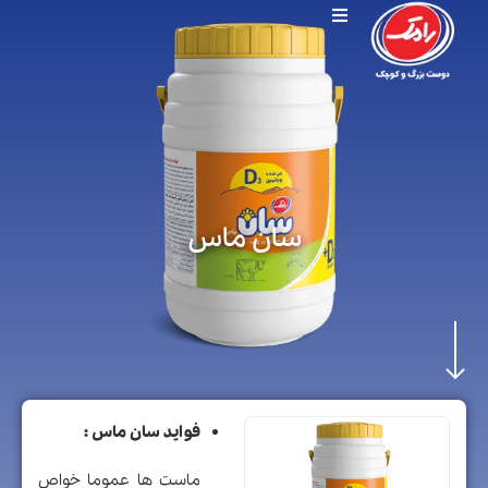
سان ماس
فواید
سان ماس
:
ماست ها عموما خواص