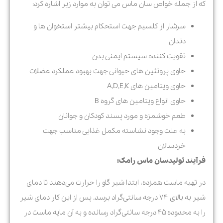
که از جمله خواص
سان ماس می توان به موارد زیر اشاره کرد:
سرشار از کلسیم جهت استحکام بیشتر استخوان ها و
دندان
تقویت کننده سیستم ایمنی بدن
حاوی پروتئین های حیوانی جهت بهبود عملکرد عضلات
حاوی ویتامین های A,D,E,K
حاوی انواع ویتامین های گروه B
طعم خوشمزه و مورد پسند کودکان و جوانان
به علت وجود نشاسته مکمل غذایی مناسب جهت
خردسالان
فرآیند تولید
سان ماس رامک:
در تهیه ماست همزده، ابتدا شیر گاو را حرارت می‌دهند تا دمای
شیر به بالای ۷۴ درجه سانتی‌گراد برسد. پس از این کار دمای شیر
را به محدوده ۴۵ درجه سانتی‌گراد رسانده و به آن مایه ماست در