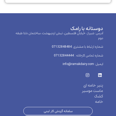
دوستانه با رامک
آدرس: شیراز، خیابان فلسطین، نبش اردیبهشت، ساختمان دلتا طبقه
دوم
شماره ارتباط با مشتری :‌07132848484
شماره تماس کارخانه : 07132844444
ایمیل: info@ramakdairy.com
پنیر خامه ای
ماست موسیر
کشک
خامه
سامانه گردش کار لبنی