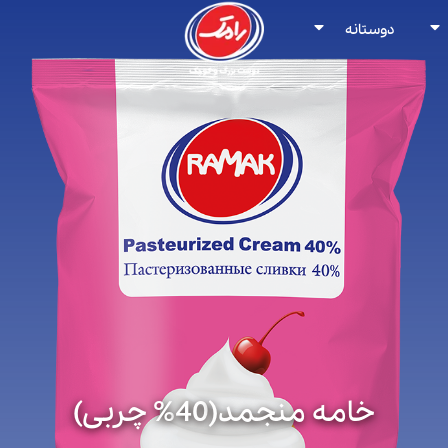
دوستانه
خامه منجمد(40% چربی)