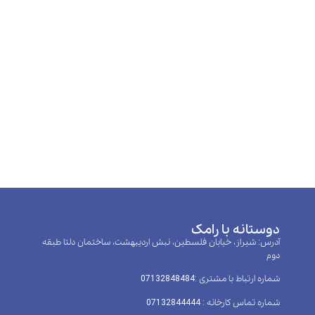
دوستانه با رامک
آدرس: شیراز، خیابان فلسطین، نبش اردیبهشت، ساختمان دلتا طبقه
دوم
شماره ارتباط با مشتری :‌07132848484
شماره تماس کارخانه : 07132844444