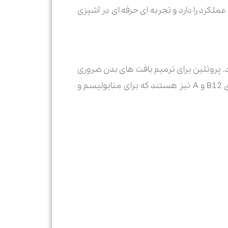
لکرد را دارد و تجربه ای حرفه ای در آشپزی
ه تنها به خاطر طعم بی نظیرش محبوب است، بلکه منبع غنی از پروتئین و کلسیم نیز محسوب می‎شود. پروتئین برای ترمیم بافت های بدن ضروری
ست و کلسیم نقش حیاتی در سلامت استخوان ها و دندان ها دارد. بسیاری از انواع پنیر پیتزا حاوی ویتامین های B12 و A نیز هستند که برای متابولیسم و