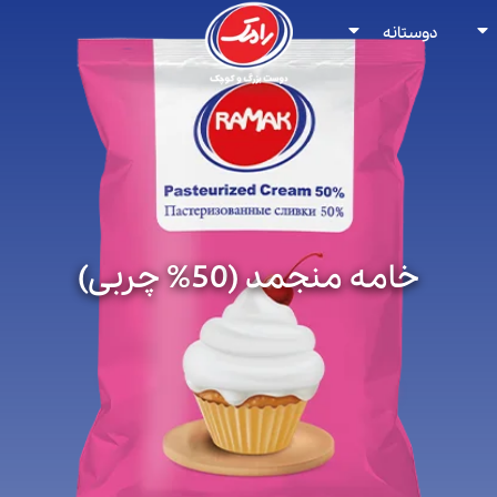
دوستانه
خامه منجمد (50% چربی)