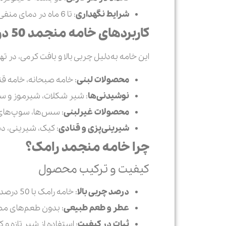
شرایط نگهداری
: تا 6 ماه در دمای منفی 18 درجه سانتی‌گراد، پس از ذوب شدن مصرف شود و دوباره منجمد نگردد.
کاربردهای خامه منجمد 50 درصد
این خامه به‌دلیل چربی بالا و بافت کرمی، در ت
محصولات لبنی
: خامه صبحانه، خامه قن
نوشیدنی‌ها
: شیر شکلات، شیرموز و سا
محصولات غیرلبنی
: سس‌ها، سوپ‌های 
شیرینی‌پزی و قنادی
: کیک، شیرینی، دس
چرا خامه منجمد رامک؟
کیفیت و ترکیب محصول
درصد چربی بالا
: خامه رامک با 50 درصد چربی یکی از غنی‌ترین خامه‌های موجود در بازار است که طعمی لذیذ و بافتی خامه‌ای ایجاد می‌کند.
عطر و طعم طبیعی
: بدون طعم‌های مص
ثبات در کیفیت
: استفاده از شیر تازه و