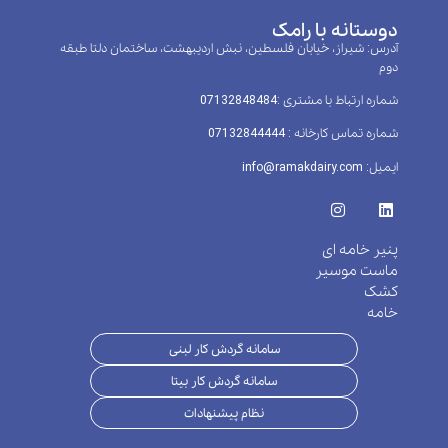
دوستانه با رامک
آدرس: شیراز، خیابان فلسطین، نبش اردیبهشت، ساختمان دلتا طبقه
دوم
شماره ارتباط با مشتری :‌07132848484
شماره تماس کارخانه : 07132844444
ایمیل: info@ramakdairy.com
پنیر خامه ای
ماست موسیر
کشک
خامه
سامانه گردش کار لبنی
سامانه گردش کار بیتا
نظام پیشنهادات