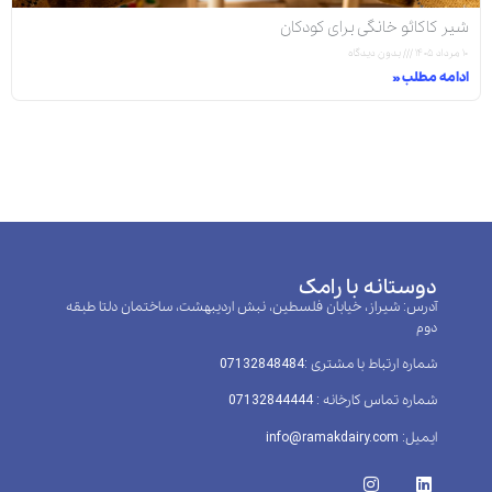
شیر کاکائو خانگی برای کودکان
۱۰ مرداد ۱۴۰۵
بدون دیدگاه
ادامه مطلب »
دوستانه با رامک
آدرس: شیراز، خیابان فلسطین، نبش اردیبهشت، ساختمان دلتا طبقه
دوم
شماره ارتباط با مشتری :‌07132848484
شماره تماس کارخانه : 07132844444
ایمیل: info@ramakdairy.com