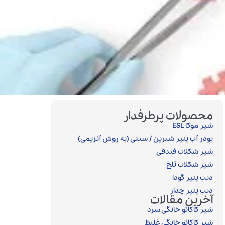
محصولات پرطرفدار
شیر موکا ESL
پودر آب پنیر شیرین / سنتی (به روش آنزیمی)‎
شیر شکلات فندقی
شیر شکلات تلخ
دیپ پنیر گودا
دیپ پنیر چدار
آخرین مقالات
شیر کاکائو خانگی سرد
شیر کاکائو خانگی غلیظ