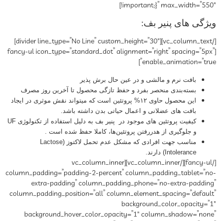
!important;}” max_width=”550″]
ویژگی های پنیر بف:
[/vc_column_text][divider line_type=”No Line” custom_height=”30″]
[fancy-ul icon_type=”standard_dot” alignment=”right” spacing=”5px”
enable_animation=”true”]
بافت نرم و مالشی و در عین حال برش پذیر
بسته‌بندی منحصر بفرد و حفظ تازگی محصول تا آخرین روز مصرف
این محصول حاوی ۱۲% پروتئین است که میتواند نقش موثری در ایجاد
بافت های عضلانی و اعمال حیاتی بدن داشته باشد.
کیفیت پروتئین های موجود در پنیر بف به دلیل استفاده از تکنولوژی UF
و جلوگیری از هدررفتن پروتئین‌ها، کاملا حفظ شده است .
مناسب جهت افرادی که مشکل عدم تحمل لاکتوز (Lactose
Intolerance) دارند.
[/fancy-ul][/vc_column_inner][vc_column_inner
column_padding=”padding-2-percent” column_padding_tablet=”no-
extra-padding” column_padding_phone=”no-extra-padding”
column_padding_position=”all” column_element_spacing=”default”
background_color_opacity=”1″
background_hover_color_opacity=”1″ column_shadow=”none”