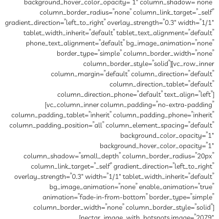
background_hover_color_opacity=”1″ column_shadow=”none”
column_border_radius=”none” column_link_target=”_self”
gradient_direction=”left_to_right” overlay_strength=”0.3″ width=”1/1″
tablet_width_inherit=”default” tablet_text_alignment=”default”
phone_text_alignment=”default” bg_image_animation=”none”
border_type=”simple” column_border_width=”none”
column_border_style=”solid”][vc_row_inner
column_margin=”default” column_direction=”default”
column_direction_tablet=”default”
column_direction_phone=”default” text_align=”left”]
[vc_column_inner column_padding=”no-extra-padding”
column_padding_tablet=”inherit” column_padding_phone=”inherit”
column_padding_position=”all” column_element_spacing=”default”
background_color_opacity=”1″
background_hover_color_opacity=”1″
column_shadow=”small_depth” column_border_radius=”20px”
column_link_target=”_self” gradient_direction=”left_to_right”
overlay_strength=”0.3″ width=”1/1″ tablet_width_inherit=”default”
bg_image_animation=”none” enable_animation=”true”
animation=”fade-in-from-bottom” border_type=”simple”
column_border_width=”none” column_border_style=”solid”]
[nectar_image_with_hotspots image=”2079″