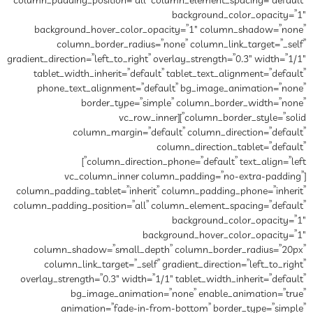
column_padding_position=”all” column_element_spacing=”default”
background_color_opacity=”1″
background_hover_color_opacity=”1″ column_shadow=”none”
column_border_radius=”none” column_link_target=”_self”
gradient_direction=”left_to_right” overlay_strength=”0.3″ width=”1/1″
tablet_width_inherit=”default” tablet_text_alignment=”default”
phone_text_alignment=”default” bg_image_animation=”none”
border_type=”simple” column_border_width=”none”
column_border_style=”solid”][vc_row_inner
column_margin=”default” column_direction=”default”
column_direction_tablet=”default”
column_direction_phone=”default” text_align=”left”]
[vc_column_inner column_padding=”no-extra-padding”
column_padding_tablet=”inherit” column_padding_phone=”inherit”
column_padding_position=”all” column_element_spacing=”default”
background_color_opacity=”1″
background_hover_color_opacity=”1″
column_shadow=”small_depth” column_border_radius=”20px”
column_link_target=”_self” gradient_direction=”left_to_right”
overlay_strength=”0.3″ width=”1/1″ tablet_width_inherit=”default”
bg_image_animation=”none” enable_animation=”true”
animation=”fade-in-from-bottom” border_type=”simple”