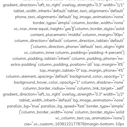
gradient_direction=”left_to_right” overlay_strength=”0.3″ width=”1/1″
tablet_width_inherit=”default” tablet_text_alignment=”default”
phone_text_alignment=”default” bg_image_animation=”none”
border_type=”simple” column_border_width=”none”
column_border_style=”solid”][vc_row_inner equal_height=”yes”
content_placement=”middle” column_margin=”90px”
column_direction=”default” column_direction_tablet=”default”
column_direction_phone=”default” text_align=”right”]
[vc_column_inner column_padding=”padding-4-percent”
column_padding_tablet=”inherit” column_padding_phone=”no-
extra-padding” column_padding_position=”all” top_margin=”6%”
top_margin_tablet=”0″ top_margin_phone=”4%”
column_element_spacing=”default” background_color_opacity=”1″
background_hover_color_opacity=”1″ column_shadow=”none”
column_border_radius=”none” column_link_target=”_self”
gradient_direction=”left_to_right” overlay_strength=”0.3″ width=”1/2″
tablet_width_inherit=”default” bg_image_animation=”none”
parallax_bg=”true” parallax_bg_speed=”fast” border_type=”simple”
column_border_width=”none” column_border_style=”solid”]
[vc_column_text css_animation=”none”
css=”.vc_custom_1638122177879{margin-bottom: 10px