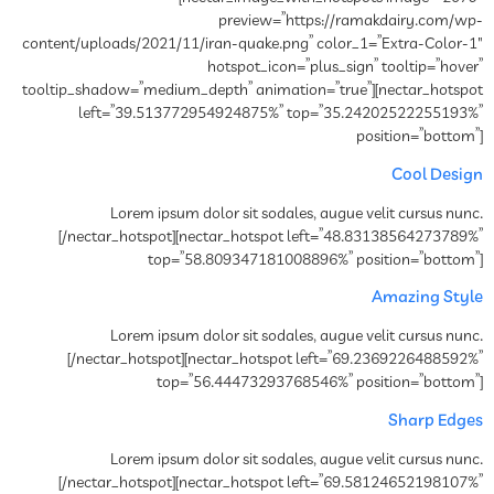
preview=”https://ramakdairy.com/wp-
content/uploads/2021/11/iran-quake.png” color_1=”Extra-Color-1″
hotspot_icon=”plus_sign” tooltip=”hover”
tooltip_shadow=”medium_depth” animation=”true”][nectar_hotspot
left=”39.513772954924875%” top=”35.24202522255193%”
position=”bottom”]
Cool Design
Lorem ipsum dolor sit sodales, augue velit cursus nunc.
[/nectar_hotspot][nectar_hotspot left=”48.83138564273789%”
top=”58.809347181008896%” position=”bottom”]
Amazing Style
Lorem ipsum dolor sit sodales, augue velit cursus nunc.
[/nectar_hotspot][nectar_hotspot left=”69.2369226488592%”
top=”56.44473293768546%” position=”bottom”]
Sharp Edges
Lorem ipsum dolor sit sodales, augue velit cursus nunc.
[/nectar_hotspot][nectar_hotspot left=”69.58124652198107%”