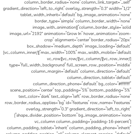
column_border_radius=”none” column_link_target=”_self”
gradient_direction=”left_to_right” overlay_strength=”0.3″ width=”1/2″
tablet_width_inherit=”default” bg_image_animation=”none”
border_type=”simple” column_border_width=”none”
column_border_style=”solid”][image_with_animation
image_url=”2192″ animation=”Grow In” hover_animation=”zoom-
crop” alignment=”center” border_radius=”20px”
box_shadow=”medium_depth” image_loading=”default”
max_width=”100%” max_width_mobile=”default”][/vc_column_inner]
[/vc_row_inner][/vc_column][/vc_row][vc_row
type=”full_width_background” full_screen_row_position=”middle”
column_margin=”default” column_direction=”default”
column_direction_tablet=”default”
column_direction_phone=”default” bg_color=”#ffffff”
scene_position=”center” top_padding=”5%” bottom_padding=”5%”
text_color=”dark” text_align=”left” row_border_radius=”none”
row_border_radius_applies=”bg” id=”features” row_name=”Features”
overlay_strength=”0.3″ gradient_direction=”left_to_right”
shape_divider_position=”bottom” bg_image_animation=”none”]
[vc_column column_padding=”padding-16-percent”
column_padding_tablet=”inherit” column_padding_phone=”inherit”