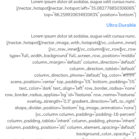
Lorem ipsum dolor sit sodales, augue velit cursus nunc.
[/nectar_hotspot][nectar_hotspot left=”35.08277685030606%”
top=”66.25992063492063%” position=”bottom”]
Ultra Durable
Lorem ipsum dolor sit sodales, augue velit cursus nunc.
[/nectar_hotspot][/nectar_image_with_hotspots][/vc_column_inner]
[/vc_row_inner][/vc_column][/vc_row][vc_row
type=”full_width_background” full_screen_row_position=”middle”
column_margin=”default” column_direction=”default”
column_direction_tablet=”default”
column_direction_phone=”default” bg_color=”#ffffff”
scene_position=”center” top_padding=”5%” bottom_padding=”5%”
text_color=”dark” text_align=”left” row_border_radius=”none”
row_border_radius_applies=”bg” id=”features” row_name=”Features”
overlay_strength=”0.3″ gradient_direction=”left_to_right”
shape_divider_position=”bottom” bg_image_animation=”none”]
[vc_column column_padding=”padding-16-percent”
column_padding_tablet=”inherit” column_padding_phone=”inherit”
column_padding_position=”all” column_element_spacing=”default”
background_color_opacity=”1″