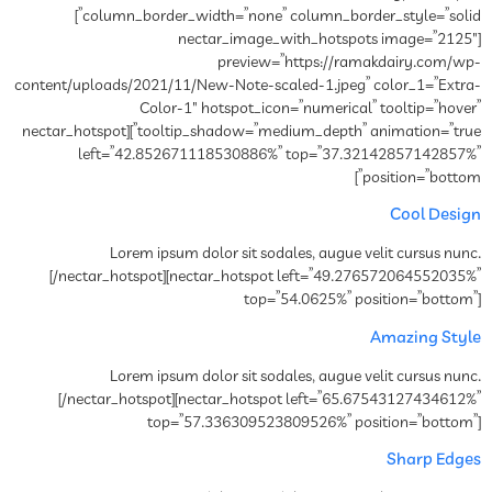
column_border_width=”none” column_border_style=”solid”]
[nectar_image_with_hotspots image=”2125″
preview=”https://ramakdairy.com/wp-
content/uploads/2021/11/New-Note-scaled-1.jpeg” color_1=”Extra-
Color-1″ hotspot_icon=”numerical” tooltip=”hover”
tooltip_shadow=”medium_depth” animation=”true”][nectar_hotspot
left=”42.852671118530886%” top=”37.32142857142857%”
position=”bottom”]
Cool Design
Lorem ipsum dolor sit sodales, augue velit cursus nunc.
[/nectar_hotspot][nectar_hotspot left=”49.276572064552035%”
top=”54.0625%” position=”bottom”]
Amazing Style
Lorem ipsum dolor sit sodales, augue velit cursus nunc.
[/nectar_hotspot][nectar_hotspot left=”65.67543127434612%”
top=”57.336309523809526%” position=”bottom”]
Sharp Edges