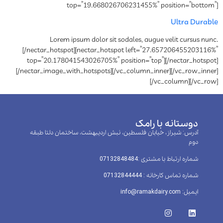
top=”19.668026706231455%” position=”bottom”]
Ultra Durable
Lorem ipsum dolor sit sodales, augue velit cursus nunc.
[/nectar_hotspot][nectar_hotspot left=”27.657206455203116%”
top=”20.178041543026705%” position=”top”][/nectar_hotspot]
[/nectar_image_with_hotspots][/vc_column_inner][/vc_row_inner]
[/vc_column][/vc_row]
دوستانه با رامک
آدرس: شیراز، خیابان فلسطین، نبش اردیبهشت، ساختمان دلتا طبقه
دوم
شماره ارتباط با مشتری :‌07132848484
شماره تماس کارخانه : 07132844444
ایمیل: info@ramakdairy.com