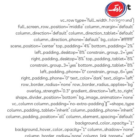
Test
[vc_row type=”full_width_background”
full_screen_row_position=”middle” column_margin=”default”
column_direction=”default” column_direction_tablet=”default”
column_direction_phone=”default” bg_color=”#ffffff”
scene_position=”center” top_padding=”4%” bottom_padding=”2%”
left_padding_desktop=”8%” constrain_group_2=”yes”
right_padding_desktop=”8%” top_padding_tablet=”8%”
constrain_group_3=”yes” bottom_padding_tablet=”8%”
left_padding_phone=”0″ constrain_group_6=”yes”
right_padding_phone=”0″ text_color=”dark” text_align=”left”
row_border_radius=”none” row_border_radius_applies=”bg”
overlay_strength=”0.3″ gradient_direction=”left_to_right”
shape_divider_position=”bottom” bg_image_animation=”none”
shape_type=””][vc_column column_padding=”no-extra-padding”
column_padding_tablet=”inherit” column_padding_phone=”inherit”
column_padding_position=”all” column_element_spacing=”default”
background_color_opacity=”1″
background_hover_color_opacity=”1″ column_shadow=”none”
column_border_radius=”none” column_link_target=”_self”