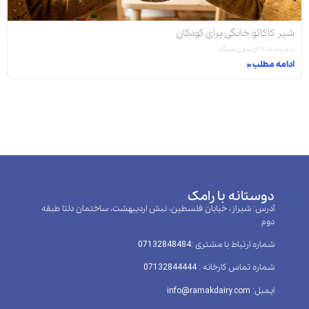
شیر کاکائو خانگی برای کودکان
۱۰ مرداد ۱۴۰۵
بدون دیدگاه
ادامه مطلب »
دوستانه با رامک
آدرس: شیراز، خیابان فلسطین، نبش اردیبهشت، ساختمان دلتا طبقه
دوم
شماره ارتباط با مشتری :‌07132848484
شماره تماس کارخانه : 07132844444
ایمیل: info@ramakdairy.com