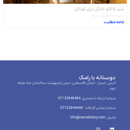
شیر کاکائو خانگی برای کودکان
۱۰ مرداد ۱۴۰۵
بدون دیدگاه
ادامه مطلب »
دوستانه با رامک
آدرس: شیراز، خیابان فلسطین، نبش اردیبهشت، ساختمان دلتا طبقه
دوم
شماره ارتباط با مشتری :‌07132848484
شماره تماس کارخانه : 07132844444
ایمیل: info@ramakdairy.com