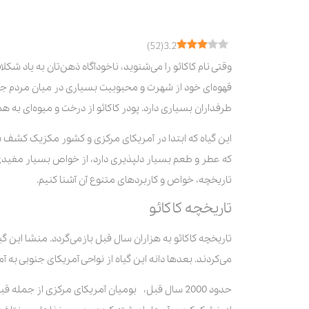
کمک به سلامتی مغز
کاهش افسردگی
)
52
(
3.2
حاوی عنصر منیزیم
وقتی نام کاکائو را می‌شنوید، ناخودآگاه ذهن‌تان به یاد شکل
درمان کبد چرب
قهوه‌ای خود از شهرت و محبوبیت بسیاری در میان مردم جه
کنترل و کاهش وزن
طرفداران بسیاری دارد. پودر کاکائو از درخت و میوه‌ای ب
استحکام استخوان‌ها
این گیاه که ابتدا در آمریکای مرکزی و کشور مکزیک کشف 
تاثیر مثبت روی سیستم ایمنی
که عطر و طعم بسیار دلپذیری دارد، از خواص بسیار مفیدی هم
پیشگیری از بروز دیابت نوع 2
تاریخچه، خواص و کاربردهای متنوع آن آشنا کنیم.
موثر بر کارکرد دستگاه گوارش
تاریخچه کاکائو
کاربردهای کاکائو
تاریخچه کاکائو به هزاران سال قبل بازمی‌گردد. منشا این 
می‌کردند. بعدها دانه این گیاه از نواحی آمریکای جنوبی به 
حدود 2000 سال قبل، بومیان آمریکای مرکزی از جمله 