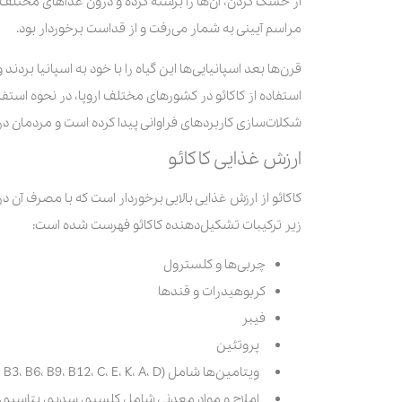
از خشک کردن، آن‌ها را برشته کرده و درون غذاهای مختلف م
مراسم آیینی به شمار می‌رفت و از قداست برخوردار بود.
قرن‌ها بعد اسپانیایی‌ها این گیاه را با خود به اسپانیا برد
استفاده از کاکائو در کشورهای مختلف اروپا، در نحوه استفاد
شکلات‌سازی کاربردهای فراوانی پیدا کرده است و مردمان در ت
ارزش غذایی کاکائو
کاکائو از ارزش غذایی بالایی برخوردار است که با مصرف آن د
زیر ترکیبات تشکیل‌دهنده کاکائو فهرست شده است:
چربی‌ها و کلسترول
کربوهیدرات و قندها
فیبر
پروتئین
ویتامین‌ها شامل (B1، B2، B3، B6، B9، B12، C، E، K، A، D)
املاح و مواد معدنی شامل کلسیم، سدیم، پتاسیم،