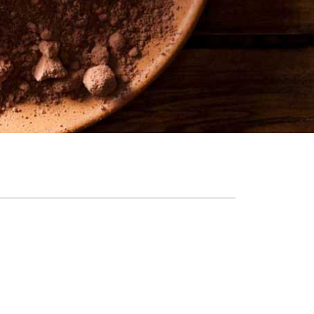
فهرست مطالب
تاریخچه کاکائو
ارزش غذایی کاکائو
نحوه تولید پودر کاکائو
فواید کاکائو
سرشار از آنتی‌آکسیدان و فلاونوئیدها