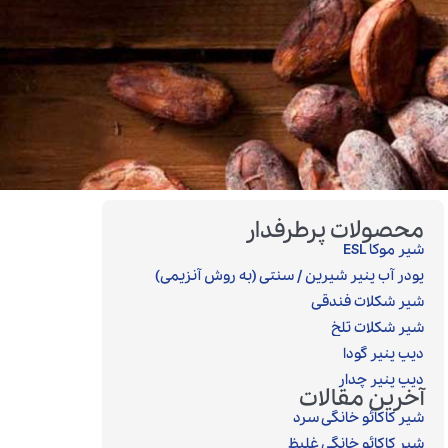
محصولات پرطرفدار
شیر موکا ESL
پودر آب پنیر شیرین / سنتی (به روش آنزیمی)‎
شیر شکلات فندقی
شیر شکلات تلخ
دیپ پنیر گودا
دیپ پنیر چدار
آخرین مقالات
شیر کاکائو خانگی سرد
شیر کاکائو خانگی غلیظ