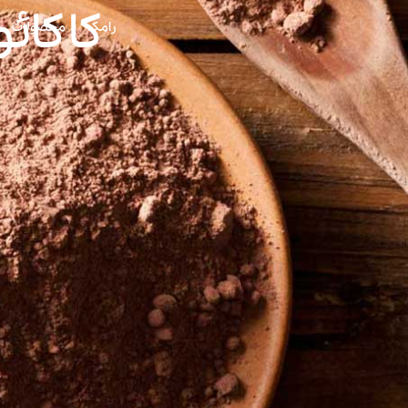
کاکائ
رامک
محصولات