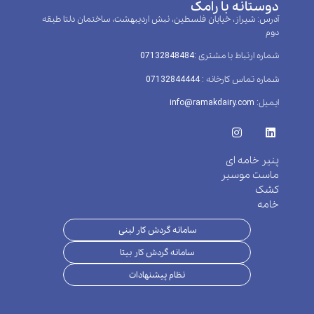
دوستانه با رامک
آدرس: شیراز، خیابان فلسطین، نبش اردیبهشت، ساختمان دلتا طبقه
دوم
شماره ارتباط با مشتری :‌07132848484
شماره تماس کارخانه : 07132844444
ایمیل: info@ramakdairy.com
پنیر خامه ای
ماست موسیر
کشک
خامه
سامانه گردش کار لبنی
سامانه گردش کار بیتا
نظام پیشنهادات