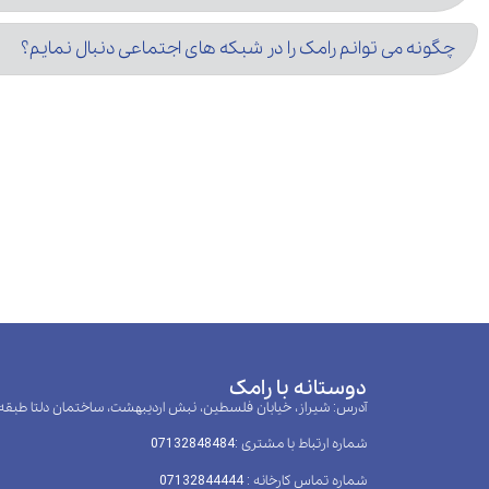
چگونه می توانم رامک را در شبکه های اجتماعی دنبال نمایم؟
دوستانه با رامک
آدرس: شیراز، خیابان فلسطین، نبش اردیبهشت، ساختمان دلتا طبقه
شماره ارتباط با مشتری :‌07132848484
شماره تماس کارخانه : 07132844444