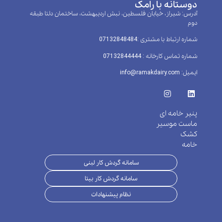
دوستانه با رامک
آدرس: شیراز، خیابان فلسطین، نبش اردیبهشت، ساختمان دلتا طبقه
دوم
شماره ارتباط با مشتری :‌07132848484
شماره تماس کارخانه : 07132844444
ایمیل: info@ramakdairy.com
پنیر خامه ای
ماست موسیر
کشک
خامه
سامانه گردش کار لبنی
سامانه گردش کار بیتا
نظام پیشنهادات