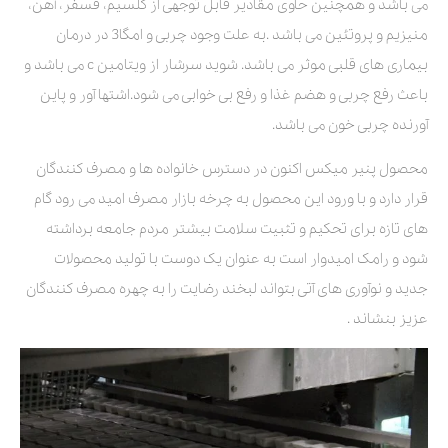
می باشد و همچنین حاوی مقادیر قابل توجهی از کلسیم، فسفر، آهن،
منیزیم و پروتئین می باشد .به علت وجود چربی و امگا3 در درمان
بیماری های قلبی موثر می باشد. شوید سرشار از ویتامین c می باشد و
باعث رفع چربی و هضم غذا و رفع بی خوابی می شود.اشتها آور و پاین
آورنده چربی خون می باشد.
محصول پنیر میکس اکنون در دسترس خانواده ها و مصرف کنندگان
قرار دارد و با ورود این محصول به چرخه بازار مصرف امید می رود گام
های تازه برای تحکیم و تثبیت سلامت بیشتر مردم جامعه برداشته
شود و رامک امیدوار است به عنوان یک دوست با تولید محصولات
جدید و نوآوری های آتی بتواند لبخند رضایت را به چهره مصرف کنندگان
عزیز بنشاند .