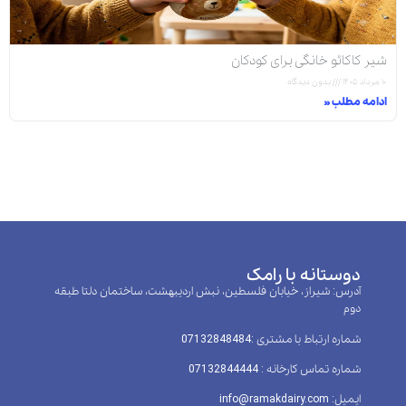
شیر کاکائو خانگی برای کودکان
۱۰ مرداد ۱۴۰۵
بدون دیدگاه
ادامه مطلب »
دوستانه با رامک
آدرس: شیراز، خیابان فلسطین، نبش اردیبهشت، ساختمان دلتا طبقه
دوم
شماره ارتباط با مشتری :‌07132848484
شماره تماس کارخانه : 07132844444
ایمیل: info@ramakdairy.com