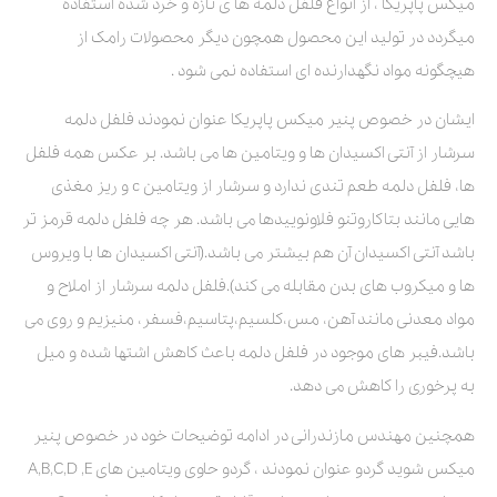
میکس پاپریکا ، از انواع فلفل دلمه ها ی تازه و خرد شده استفاده
میگردد در تولید این محصول همچون دیگر محصولات رامک از
هیچگونه مواد نگهدارنده ای استفاده نمی شود .
ایشان در خصوص پنیر میکس پاپریکا عنوان نمودند فلفل دلمه
سرشار از آنتی اکسیدان ها و ویتامین ها می باشد. بر عکس همه فلفل
ها، فلفل دلمه طعم تندی ندارد و سرشار از ویتامین c و ریز مغذی
هایی مانند بتاکاروتنو فلاونوییدها می باشد. هر چه فلفل دلمه قرمز تر
باشد آنتی اکسیدان آن هم بیشتر می باشد.(آنتی اکسیدان ها با ویروس
ها و میکروب های بدن مقابله می کند).فلفل دلمه سرشار از املاح و
مواد معدنی مانند آهن، مس،کلسیم،پتاسیم،فسفر، منیزیم و روی می
باشد.فیبر های موجود در فلفل دلمه باعث کاهش اشتها شده و میل
به پرخوری را کاهش می دهد.
همچنین مهندس مازندرانی در ادامه توضیحات خود در خصوص پنیر
میکس شوید گردو عنوان نمودند ، گردو حاوی ویتامین های A,B,C,D ,E