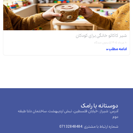
شیر کاکائو خانگی برای کودکان
۱۰ مرداد ۱۴۰۵
بدون دیدگاه
ادامه مطلب »
دوستانه با رامک
آدرس: شیراز، خیابان فلسطین، نبش اردیبهشت، ساختمان دلتا طبقه
دوم
شماره ارتباط با مشتری :‌07132848484