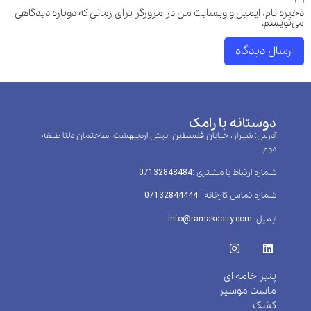
ذخیره نام، ایمیل و وبسایت من در مرورگر برای زمانی که دوباره دیدگاهی
می‌نویسم.
دوستانه با رامک
آدرس: شیراز، خیابان فلسطین، نبش اردیبهشت، ساختمان دلتا طبقه
دوم
شماره ارتباط با مشتری :‌07132848484
شماره تماس کارخانه : 07132844444
ایمیل: info@ramakdairy.com
پنیر خامه ای
ماست موسیر
کشک