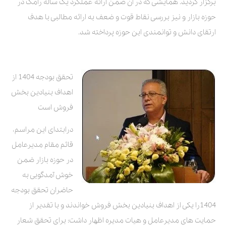
برگزار گردید. همایشی که در آن ضمن ارائه عملکرد یک ساله رامک در
حوزه بازار و نیز بررسی نقاط قوت و ضعف به ارائه مطالبی با هدف
ارتقای دانش و توانمندی این حوزه پرداخته شد.
تحقق بودجه 1404 از
اهداف بنیادین بخش
فروش است
درابتدای این مراسم،
قائم مقام مدیرعامل
در حوزه بازار ضمن
خوش آمدگویی به
حاضران تحقق بودجه
1404را یکی از اهداف بنیادین بخش فروش خواندند و با تقدیر از
حمایت های مدیرعامل و هیات مدیره اظهار داشت: برای تحقق شعار