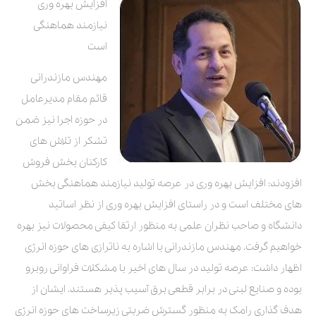
افزایش بهره وری
نیازمند هماهنگی
است
مهندس مازندرانی
قائم مقام مدیرعامل
در حوزه اجرا نیز ضمن
تشکر از تلاش های
کارکنان بخش فروش
افزودند: افزایش بهره وری در عرصه تولید نیازمند هماهنگی بخش
های مختلف است و در راستای افزایش بهره وری از نظر اساتید
دانشگاه و صاحب نظران علمی به منظور ارتقا کیفی محصولات نیز بهره
خواهیم گرفت. مهندس مازندرانی با اشاره به ناترازی های حوزه انرژی
اظهار داشت: عرصه تولید در سال های اخیر با مشکلات فراوانی روبرو
بوده و صنایع لبنی در برابر قطعی برق آسیب پذیر هستند. ایشان از
هدف گذاری رامک به منظور گسترش ضربتی زیرساخت های حوزه انرژی