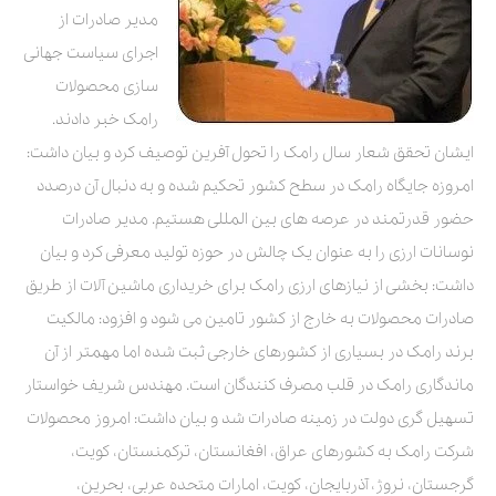
مدیر صادرات از
اجرای سیاست جهانی
سازی محصولات
رامک خبر دادند.
ایشان تحقق شعار سال رامک را تحول آفرین توصیف کرد و بیان داشت:
امروزه جایگاه رامک در سطح کشور تحکیم شده و به دنبال آن درصدد
حضور قدرتمند در عرصه های بین المللی هستیم. مدیر صادرات
نوسانات ارزی را به عنوان یک چالش در حوزه تولید معرفی کرد و بیان
داشت: بخشی از نیازهای ارزی رامک برای خریداری ماشین آلات از طریق
صادرات محصولات به خارج از کشور تامین می شود و افزود: مالکیت
برند رامک در بسیاری از کشورهای خارجی ثبت شده اما مهمتر از آن
ماندگاری رامک در قلب مصرف کنندگان است. مهندس شریف خواستار
تسهیل گری دولت در زمینه صادرات شد و بیان داشت: امروز محصولات
شرکت رامک به کشورهای عراق، افغانستان، ترکمنستان، کویت،
گرجستان، نروژ، آذربایجان، کویت، امارات متحده عربی، بحرین،