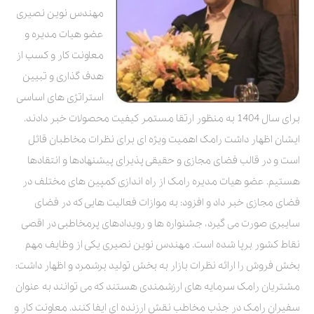
مهندس نوین نصیری
عضو هیات مدیره و
معاونت کار و کسب از
هدف گذاری و تبیین
استراتژی های اساسی
برای سال 1404 به منظور ارتقا مستمر کیفیت محصولات خبر دادند.
ایشان اظهار داشت رامک اهمیت ویژه ای برای نظرات مخاطبان قائل
است و در قالب فضای مجازی و حقیقی پذیرای پیشنهادها و انتقادها
هستیم. عضو هیات مدیره رامک از راه اندازی کمپین های مختلف در
فضای مجازی خبر داد و افزود: به موازات فعالیت هایی که در فضای
سایبری صورت می گیرد، جشنواره ها و رویدادهای پرمخاطبی در اقصی
نقاط کشور برپا شده است. مهندس نوین نصیری یکی از وظایف مهم
بخش فروش را ارائه نظرات بازار به بخش تولید برشمرد و اظهار داشت:
مشتریان رامک سرمایه های ارزشمندی هستند که می توانند به عنوان
سفیران رامک در جذب مخاطب نقش ارزنده ای ایفا کنند. معاونت کار و