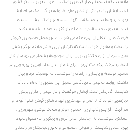
دانستند که نتیجه آن قرار گرفتن رامک در زمره پنج برند برتر کشور
است. ایشان با قدردانی از تلاش های خانواده بزرگ رامک در افزایش
بهره وری و غلبه بر مشکلات اظهار داشت: در رامک بیش از سه هزار
نیرو به صورت مستقیم و ده ها هزار نفر به صورت غیرمستقیم از
فرصت های شغلی آن بهره مند می شوند. مدیرعامل همچنین فروش
را سخت و دشوار خواند است که کارکنان این بخش مانند دیگر بخش
های سازمان از زحمتکش ترین ارکان مجموعه بشمار می روند. ایشان
انتخاب درخت پرقدمت ابرکوه برای شعار سال «تاب آوری و بهره وری در
مسیر توسعه و پایداری» رامک را هوشمندانه توصیف کرد و بیان
داشت: روابط عمومی با دیدگاهی عمیق این تطابق را انجام داده که
شایسته قدردانی است. ایشان موفقیت و کار تیمی را دارای پیش
نیازهایی خواند که 8 اصل و مهمترین آنها: داشتن گوش شنوا، توجه و
مراقبت، افزایش تاب آوری، حضور موثر و سخت کوشی، مهرورزی،
عملکرد هوشمندانه، چابکتر عمل کردن و پیگیری تا حصول نتیجه،
بهره مندی شایسته از هوش مصنوعی و تحول دیجیتال در راستای