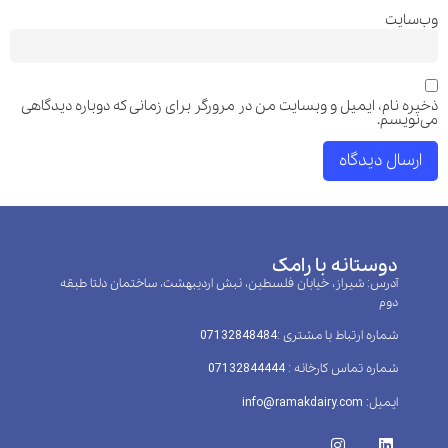
وب‌سایت
ذخیره نام، ایمیل و وبسایت من در مرورگر برای زمانی که دوباره دیدگاهی
می‌نویسم.
دوستانه با رامک
آدرس: شیراز، خیابان فلسطین، نبش اردیبهشت، ساختمان دلتا طبقه
دوم
شماره ارتباط با مشتری :‌07132848484
شماره تماس کارخانه : 07132844444
ایمیل: info@ramakdairy.com