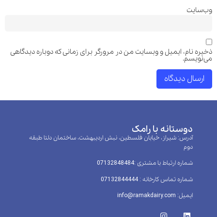
وب‌سایت
ذخیره نام، ایمیل و وبسایت من در مرورگر برای زمانی که دوباره دیدگاهی
می‌نویسم.
دوستانه با رامک
آدرس: شیراز، خیابان فلسطین، نبش اردیبهشت، ساختمان دلتا طبقه
دوم
شماره ارتباط با مشتری :‌07132848484
شماره تماس کارخانه : 07132844444
ایمیل: info@ramakdairy.com