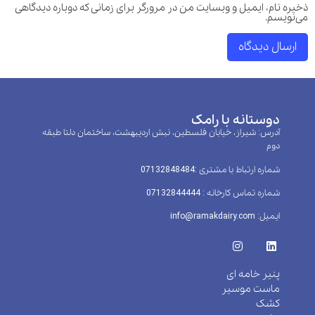
ذخیره نام، ایمیل و وبسایت من در مرورگر برای زمانی که دوباره دیدگاهی
می‌نویسم.
دوستانه با رامک
آدرس: شیراز، خیابان فلسطین، نبش اردیبهشت، ساختمان دلتا طبقه
دوم
شماره ارتباط با مشتری :‌07132848484
شماره تماس کارخانه : 07132844444
ایمیل: info@ramakdairy.com
پنیر خامه ای
ماست موسیر
کشک