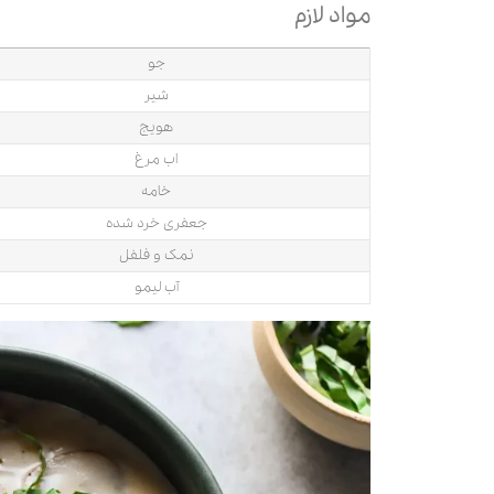
مواد لازم
جو
شیر
هویج
اب مرغ
خامه
جعفری خرد شده
نمک و فلفل
آب لیمو