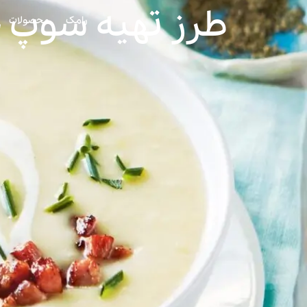
طرز تهیه سوپ خ
رامک
محصولات