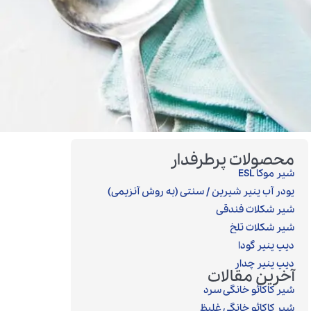
محصولات پرطرفدار
شیر موکا ESL
پودر آب پنیر شیرین / سنتی (به روش آنزیمی)‎
شیر شکلات فندقی
شیر شکلات تلخ
دیپ پنیر گودا
دیپ پنیر چدار
آخرین مقالات
شیر کاکائو خانگی سرد
شیر کاکائو خانگی غلیظ