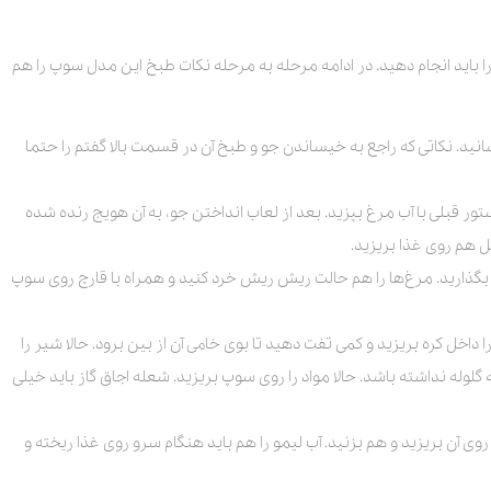
ا باید انجام دهید. در ادامه مرحله به مرحله نکات طبخ این مدل سوپ را هم
و را از 24 ساعت قبل بخیسانید. نکاتی که راجع به خیساندن جو و طبخ آن در قسمت بالا گفتم را حتما
دستور قبلی با آب مرغ بپزید. بعد از لعاب انداختن جو، به آن هویج رنده شده
ل هم روی غذا بریزید.
کنار بگذارید. مرغ‌‌ها را هم حالت ریش ریش خرد کنید و همراه با قارچ روی سوپ
د را داخل کره بریزید و کمی تفت دهید تا بوی خامی آن از بین برود. حالا شیر را
 گلوله نداشته باشد. حالا مواد را روی سوپ بریزید. شعله اجاق گاز باید خیلی
ی آن بریزید و هم بزنید. آب لیمو را هم باید هنگام سرو روی غذا ریخته و