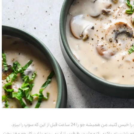
در مرحله اول برای طبخ سوپ خامه‌ای ساده باید جو را خیس کنید. من همیشه جو را 24 ساعت قبل از این که سوپ را بپزم،
ا شسته، پاک می‌کنم و آن در ظرف پر از آب می‌ریزم. با این کار جو مغز پخت