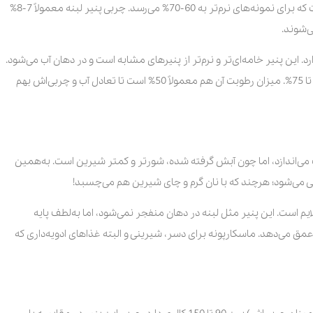
میزان آب موجود در لبنه‌های غلیظ حدود 45-50 درصد است که برای نمونه‌های نرم‌تر به 60-70% می‌رسد. چربی پنیر لبنه معمولاً 7-8%
 این پنیر خامه‌ای‌تر و نرم‌تر از پنیرهای مشابه است و در دهان آب می‌شود.
اینها به‌خاطر چربی بالای ماسکارپونه است، چیزی حدود 60 تا 75%. میزان رطوبت آن هم معمولاً 50% است تا تعادل آب و چربی‌اش بهم
ت می‌اندازد، اما چون آبش گرفته شده، شورتر و کمتر شیرین است. به‌همین
لی می‌شود؛ هرچند که با نان گرم و چای شیرین هم می‌چسبد!
یم است. این پنیر مثل لبنه در دهان منفجر نمی‌شود، اما به‌لطف پایه
اصطلاحا‌ Rich است و به طعم‌ها عمق می‌دهد. ماسکارپونه برای دسر، شیرینی و البته غذاهای ادویه‌داری که