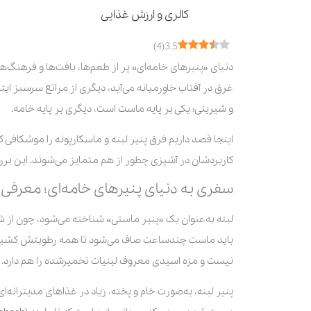
کالری و ارزش غذایی
کاربردهای آشپزی و قنادی
)
4
(
3.5
از پیش‌غذا تا دسر با لبنه
دنیای «پنیرهای خامه‌ای» پر از طعم‌ها، بافت‌ها و فرهنگ‌های
ماسکارپونه، سوپراستار دسرها
غرق در آفتاب خاورمیانه می‌آید، دیگری از مراتع سرسبز ایت
و شیرینی؛ یکی بر پایه ماست است، دیگری بر پایه خامه.
اینجا قصد داریم فرق پنیر لبنه و ماسکارپونه را موشکافی کن
کاربردشان در آشپزی چطور از هم متمایز می‌شوند. این بررس
سفری به دنیای پنیرهای خامه‌ای؛ معرفی پ
لبنه به‌عنوان یک «پنیر ماستی» شناخته می‌شود، چون از 
باید ماست چندساعت صاف می‌شود تا همه رطوبتش کشیده شو
نیست و مزه اسیدی معروف لبنیات تخمیرشده را هم دارد.