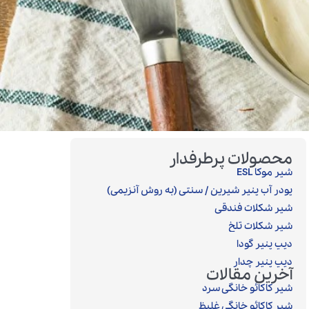
محصولات پرطرفدار
شیر موکا ESL
پودر آب پنیر شیرین / سنتی (به روش آنزیمی)‎
شیر شکلات فندقی
شیر شکلات تلخ
دیپ پنیر گودا
دیپ پنیر چدار
آخرین مقالات
شیر کاکائو خانگی سرد
شیر کاکائو خانگی غلیظ