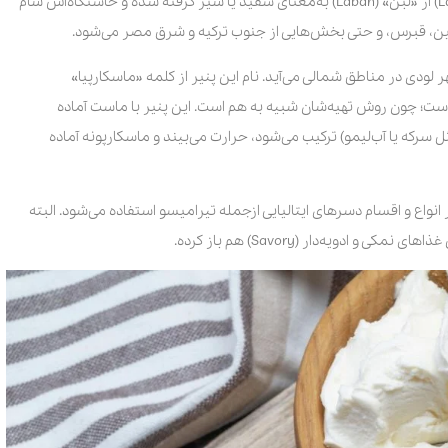
درست شده. چیزی که می‌دانیم این است که نام لبنه (Labneh) از «لَبَن» (Laban) به‌معنای سفید یا شیر گرفته شده و خاستگاه‌اش شام
ین، قبرس، و حتی بخش‌هایی از جنوب ترکیه و شرق مصر می‌شود.
هر لودی در مناطق شمالی می‌آید. نام این پنیر از کلمه «ماسکارپیا»
 ریکوتاست؛ چون روش تهیه‌شان شبیه به هم است. این پنیر با ماست آماده
 سرکه یا آب‌لیمو) ترکیب می‌شود، حرارت می‌بیند و ماسکارپونه آماده
واع و اقسام دسرهای ایتالیایی ازجمله تیرامیسو استفاده می‌شود. البته
دویه‌دار (Savory) هم باز کرده.