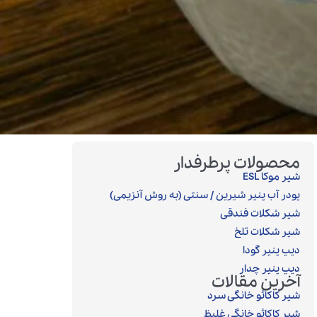
محصولات پرطرفدار
شیر موکا ESL
پودر آب پنیر شیرین / سنتی (به روش آنزیمی)‎
شیر شکلات فندقی
شیر شکلات تلخ
دیپ پنیر گودا
دیپ پنیر چدار
آخرین مقالات
شیر کاکائو خانگی سرد
شیر کاکائو خانگی غلیظ