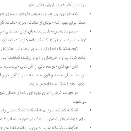
ایران، از نظر غذایی ارزش بالایی دارد.
کله جوش: این غذای قدیمی با وجود دستور طبخ 
است. برای تهیه کله جوش از کشک، مرزه خشک، گردو،
حلیم بادمجان: حلیم بادمجان از آن غذاهای خ
گوشت سردست، برنج، کشک، بادمجان، نعناع داغ، سیر
کوفته کشک اصفهان: دستور پخت این غذا تقریبا 
آماده کرده‌اید و داخل‌شان را آلو و زرشک گذاشته‌اید
آش جو: آش جو هم یکی از آش‌های خوشمزه اس
این غذا خیلی مفید و قوی ست. به غیر از آش جو و آ
ابودردا هم کشک استفاده می‌شود.
بز قورمه کرمان: برای تهیه این غذای محلی ش
می‌شود.
اشکنه کشک: طرز تهیه اشکنه کشک خیلی راحت ا
برای خوشمزه‌تر شدن این غذا، در صورت تمایل گردو و
آبگوشت کشک: شاید اولین بار باشد که اسم چنی