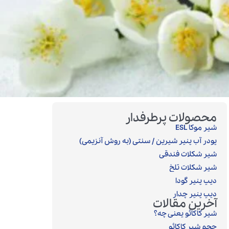
محصولات پرطرفدار
شیر موکا ESL
پودر آب پنیر شیرین / سنتی (به روش آنزیمی)‎
شیر شکلات فندقی
شیر شکلات تلخ
دیپ پنیر گودا
دیپ پنیر چدار
آخرین مقالات
شیر کاکائو یعنی چه؟
حجم شیر کاکائو