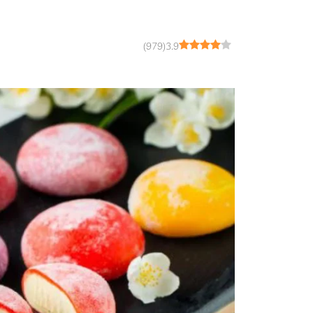
طرز تهیه موچی بدون فر
طرز نگهداری از موچی
)
979
(
3.9
کلام آخر