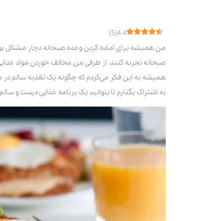
دانه چیا
انواع توت
)
5
(
4.4
نان تست سبوس‌دار
من همیشه برای آماده کردن وعده صبحانه دچار مشکل بود
آجیل و انواع مغزیجات
صبحانه تجربه کنند. از طرفی من مخالف خوردن مواد غذایی 
میوه ها
همیشه به این فکر می‌کردم که چگونه یک تغذیه سالم در صبح
پنیر
به اشتراک بگذارم تا بتوانید یک برنامه غذایی درست و سالم
خامه
مشکلی به نام بی‌میلی در وعده صبحانه