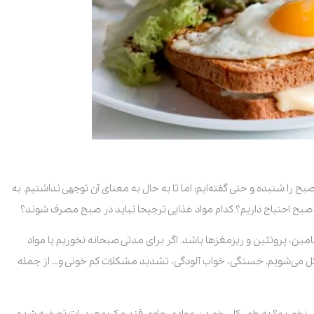
بح را شنیده و حتی گفته‌ایم؛ اما تا به حال به معنای آن توجهی نداشتیم. به
صبح احتیاج داریم؟ کدام مواد غذایی ترجیحا نباید در صبح مصرف شوند؟
تامین، پروتئین و ریزمغزها باشد. اگر برای مدتی صبحانه نخوریم یا مواد
ل می‌شویم. خستگی، خواب آلودگی، تشدید مشکلات کم خونی و… از جمله
یی نخوریم؟ به طور کلی خوردن موادی حاوی قند و کربوهیدرات تصفیه شده