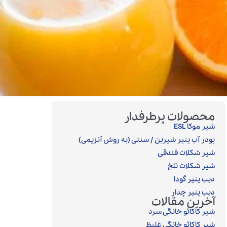
محصولات پرطرفدار
شیر موکا ESL
پودر آب پنیر شیرین / سنتی (به روش آنزیمی)‎
شیر شکلات فندقی
شیر شکلات تلخ
دیپ پنیر گودا
دیپ پنیر چدار
آخرین مقالات
شیر کاکائو خانگی سرد
شیر کاکائو خانگی غلیظ