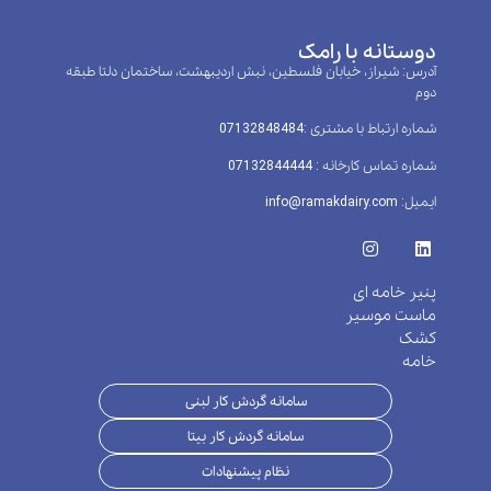
دوستانه با رامک
آدرس: شیراز، خیابان فلسطین، نبش اردیبهشت، ساختمان دلتا طبقه
دوم
شماره ارتباط با مشتری :‌07132848484
شماره تماس کارخانه : 07132844444
ایمیل: info@ramakdairy.com
پنیر خامه ای
ماست موسیر
کشک
خامه
سامانه گردش کار لبنی
سامانه گردش کار بیتا
نظام پیشنهادات