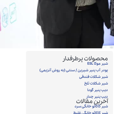
محصولات پرطرفدار
شیر موکا ESL
پودر آب پنیر شیرین / سنتی (به روش آنزیمی)‎
شیر شکلات فندقی
شیر شکلات تلخ
دیپ پنیر گودا
دیپ پنیر چدار
آخرین مقالات
شیر کاکائو خانگی سرد
شیر کاکائو خانگی غلیظ