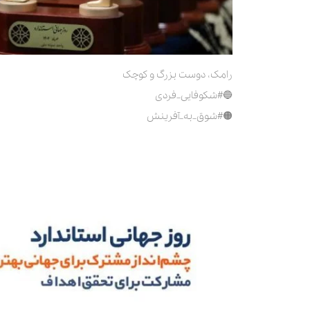
رامک، دوست بزرگ و کوچک
🔵#شکوفایی_فردی
🟠#شوق_به_آفرینش