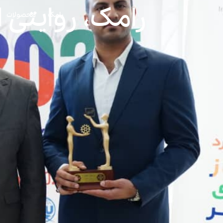
رامک، روایتی ا
رامک
محصولات