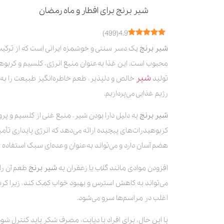
شیر برنج برای افطار و ماه رمضان
عوارض احتمالی مصرف شیر برنج
)
499
(
4.9
شیر برنج با محصولات رامک: کیفیت و طعم
شیر برنج
یک دسر سنتی و خوشمزه ایرانی است که از ترکیب 
محبوب است. این غذا به‌عنوان منبع انرژی، کلسیم و کربوهی
شیر
تولید
خالص و دلپذیر، طعم خاطره‌انگیز طبیعت را به خ
رژیم غذایی می‌پردازیم.
شیر برنج
به دلیل دارا بودن شیر، منبع غنی از کلسیم و پ
کربوهیدرات‌های پیچیده ارائه می‌دهد که انرژی پایداری تأم
هضم آسان دارد و می‌تواند به‌عنوان وعده‌ای سبک استفاده 
افزودن موادی مانند گلاب یا زعفران به
شیر برنج
طعم آن را
می‌تواند به کاهش استرس و بهبود خواب کمک کند، زیرا کرب
اغلب در مراسم‌ها سرو می‌شود.
با این حال، برای افراد با دیابت، مصرف شکر باید کنترل شود