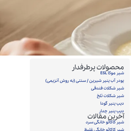
محصولات پرطرفدار
شیر موکا ESL
پودر آب پنیر شیرین / سنتی (به روش آنزیمی)‎
شیر شکلات فندقی
شیر شکلات تلخ
دیپ پنیر گودا
دیپ پنیر چدار
آخرین مقالات
شیر کاکائو خانگی سرد
شیر کاکائو خانگی غلیظ