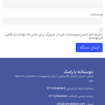
وب‌سایت
ذخیره نام، ایمیل و وبسایت من در مرورگر برای زمانی که دوباره دیدگاهی
می‌نویسم.
دوستانه با رامک
آدرس: شیراز، خیابان فلسطین، نبش اردیبهشت، ساختمان دلتا طبقه
دوم
شماره ارتباط با مشتری :‌07132848484
شماره تماس کارخانه : 07132844444
ایمیل: info@ramakdairy.com