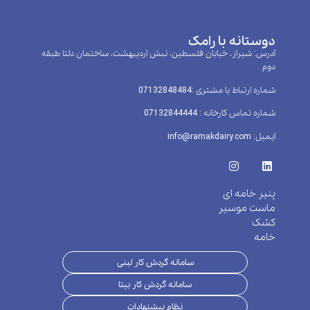
دوستانه با رامک
آدرس: شیراز، خیابان فلسطین، نبش اردیبهشت، ساختمان دلتا طبقه
دوم
شماره ارتباط با مشتری :‌07132848484
شماره تماس کارخانه : 07132844444
ایمیل: info@ramakdairy.com
پنیر خامه ای
ماست موسیر
کشک
خامه
سامانه گردش کار لبنی
سامانه گردش کار بیتا
نظام پیشنهادات