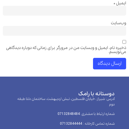
ایمیل
*
وب‌سایت
ذخیره نام، ایمیل و وبسایت من در مرورگر برای زمانی که دوباره دیدگاهی
می‌نویسم.
دوستانه با رامک
آدرس: شیراز، خیابان فلسطین، نبش اردیبهشت، ساختمان دلتا طبقه
دوم
شماره ارتباط با مشتری :‌07132848484
شماره تماس کارخانه : 07132844444