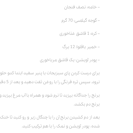
– خامه: نصف فنجان
– گوجه گیلاسی: 70 گرم
– کره: 1 قاشق غذاخوری
– خمیر باقلوا: 12 برگ
– پودر آویشن: یک قاشق مرباخوری
برای درست کردن پای سبزیجات با پنیر سفید ابتدا کدو حلوایی ر
نرود. سپس تره فرنگی را با روغن تفت دهید و بعد از 5 دقیقه سیر له شده را به آن اضافه کنید.
برنج را جداگانه بپزید تا نرم شود و همراه با آب مرغ بپزید
برنج دم بکشد.
بعد از دم کشیدن برنج آن را با چنگال زیر و رو کنید تا خن
شده، پودر آویشن و نمک را با هم ترکیب کنید.