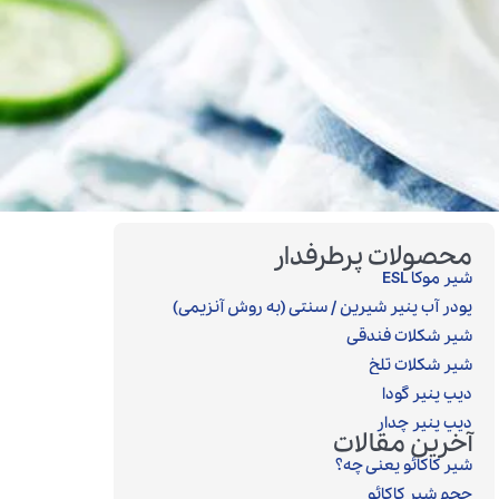
محصولات پرطرفدار
شیر موکا ESL
پودر آب پنیر شیرین / سنتی (به روش آنزیمی)‎
شیر شکلات فندقی
شیر شکلات تلخ
دیپ پنیر گودا
دیپ پنیر چدار
آخرین مقالات
شیر کاکائو یعنی چه؟
حجم شیر کاکائو