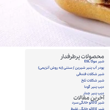
محصولات پرطرفدار
شیر موکا ESL
پودر آب پنیر شیرین / سنتی (به روش آنزیمی)‎
شیر شکلات فندقی
شیر شکلات تلخ
دیپ پنیر گودا
دیپ پنیر چدار
آخرین مقالات
شیر کاکائو خانگی سرد
شیر کاکائو خانگی غلیظ