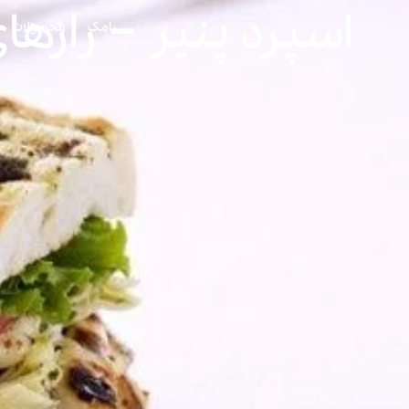
اسپرد پنیر – رازها
رامک
محصولات