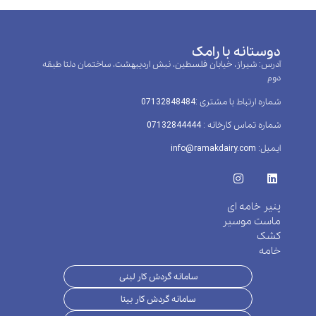
دوستانه با رامک
آدرس: شیراز، خیابان فلسطین، نبش اردیبهشت، ساختمان دلتا طبقه
دوم
شماره ارتباط با مشتری :‌07132848484
شماره تماس کارخانه : 07132844444
ایمیل: info@ramakdairy.com
پنیر خامه ای
ماست موسیر
کشک
خامه
سامانه گردش کار لبنی
سامانه گردش کار بیتا