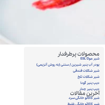
محصولات پرطرفدار
شیر موکا ESL
پودر آب پنیر شیرین / سنتی (به روش آنزیمی)‎
شیر شکلات فندقی
شیر شکلات تلخ
دیپ پنیر گودا
دیپ پنیر چدار
آخرین مقالات
شیر کاکائو خانگی سرد
شیر کاکائو خانگی غلیظ