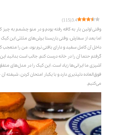
مرحله سوم
مرحله چهارم اضافه کردن نشاسته ذرت
)
115
(
3.4
مرحله پنجم پخت چیز کیک سن سپاستین
وقتی اولین بار به کافه رفته بودم و در منو چشمم به چ
مرحله ششم پخت چیزکیک سن سباستین
اما بعد از سفارش، وقتی باریستا برش‌های مثلثی این کیک ر
مرحله هفتم تزئین چیز کیک
داخل آن کامل سفید و دارای بافتی نرم بود، من را متعج
روش دوم طرز تهیه چیز کیک سن سباستین
گرفتم حتما آن را در خانه درست کنم. جالب است بدانید این ن
مرحله اول: هم زدن تخم‌مرغ و شکر
آشپزی ما ایرانی‌ها زیاد است، این کیک را در مدل‌های متف
مرحله دوم اضافه کردن پنیر و خامه
فوق‌العاده‌ دلپذیری دارد و با یکبار امتحان کردن، شیفته 
مرحله سوم: اضافه کردن آرد
می‌کنیم.
مرحله چهارم: پختن چیز کیک سن سباست
نکات طلایی پخت چیزکیک سن سباستین
چند حقیقت جالب در مورد چیزکیک
سخن پایانی