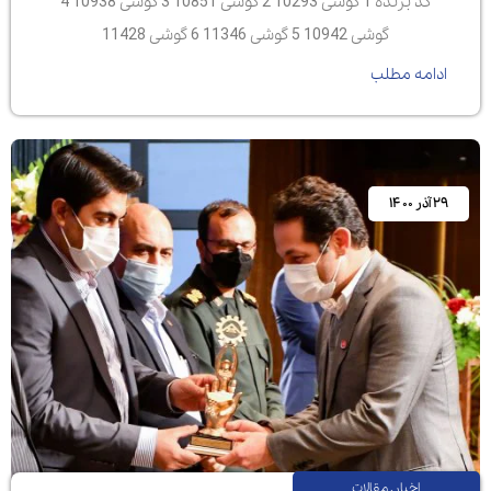
کد برنده 1 گوشی 10293 2 گوشی 10851 3 گوشی 10938 4
گوشی 10942 5 گوشی 11346 6 گوشی 11428
ادامه مطلب
۲۹ آذر ۱۴۰۰
اخبار
,
مقالات