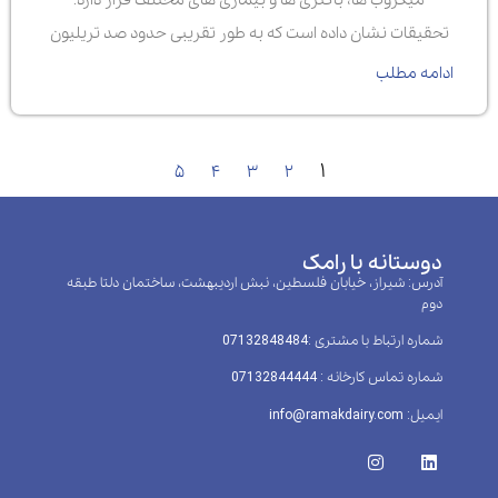
تحقیقات نشان داده است که به طور تقریبی حدود صد تریلیون
ادامه مطلب
۱
۵
۴
۳
۲
دوستانه با رامک
آدرس: شیراز، خیابان فلسطین، نبش اردیبهشت، ساختمان دلتا طبقه
دوم
شماره ارتباط با مشتری :‌07132848484
شماره تماس کارخانه : 07132844444
ایمیل: info@ramakdairy.com